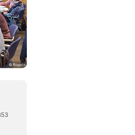
© Rogalla
853