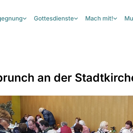
egegnung
Gottesdienste
Mach mit!
Mu
brunch an der Stadtkirch