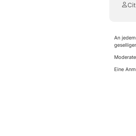
Ci
An jedem 
gesellige
Moderate 
Eine Anme