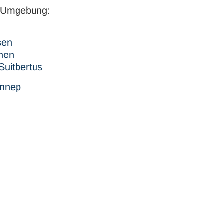
r Umgebung:
sen
hen
Suitbertus
ennep