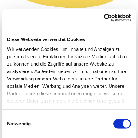
Anmeldung:
Jugendleiterin Annika Wölfel
Diese Webseite verwendet Cookies
annika.woelfel@ev-rs.de
Wir verwenden Cookies, um Inhalte und Anzeigen zu
-> zur Zeit leider vollständig ausgebucht!
personalisieren, Funktionen für soziale Medien anbieten
zu können und die Zugriffe auf unsere Website zu
<-
analysieren. Außerdem geben wir Informationen zu Ihrer
Verwendung unserer Website an unsere Partner für
soziale Medien, Werbung und Analysen weiter. Unsere
Partner führen diese Informationen möglicherweise mit
Kinderferienprogramm
weiteren Daten zusammen, die Sie ihnen bereitgestellt
haben oder die sie im Rahmen Ihrer Nutzung der Dienste
Herbstferien 2026
gesammelt haben.
Einwilligungsauswahl
Notwendig