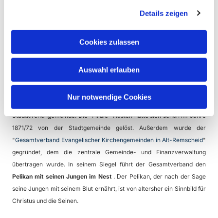
evangelische Gemeinde. Zu ihr zählten über 52.000 Gemeindeglieder
Details zeigen
mit 12 Pfarrstellen.
Bereits 1895 gab es erste Überlegungen die wachsende Gemeinde zu
Cookies zulassen
teilen. Doch erst sechzig Jahre später, nachdem die neue
Kirchenordnung der Evangelischen Kirche im Rheinland (1952)
festgelegt hatte, dass Kirchengemeinden mit mehr als fünf Pfarrstellen
Auswahl erlauben
zu teilen sind, kam es zur Aufteilung in fünf Einzelgemeinden: Die
Adolf-Clarenbach-Kirchengemeinde, die Christus-Kirchengemeinde,
Nur notwendige Cookies
die Johannes-Kirchengemeinde, die Lutherkirchengemeinde und die
Stadtkirchengemeinde. Die "Filiale" Hasten hatte sich schon im Jahre
1871/72 von der Stadtgemeinde gelöst. Außerdem wurde der
"
Gesamtverband Evangelischer Kirchengemeinden in Alt-Remscheid
"
gegründet, dem die zentrale Gemeinde- und Finanzverwaltung
übertragen wurde. In seinem Siegel führt der Gesamtverband den
Pelikan mit seinen Jungen im Nest
. Der Pelikan, der nach der Sage
seine Jungen mit seinem Blut ernährt, ist von altersher ein Sinnbild für
Christus und die Seinen.