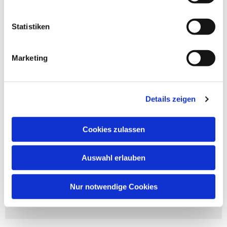
Gemeindebrief
Statistiken
Herunterladen
Marketing
Details zeigen
Gemeindebrief-Archiv (ehemalige
Cookies zulassen
Gemeinden)
Auswahl erlauben
zum Archiv ehem. Adolf Clarenbach
Gemeinde
Nur notwendige Cookies