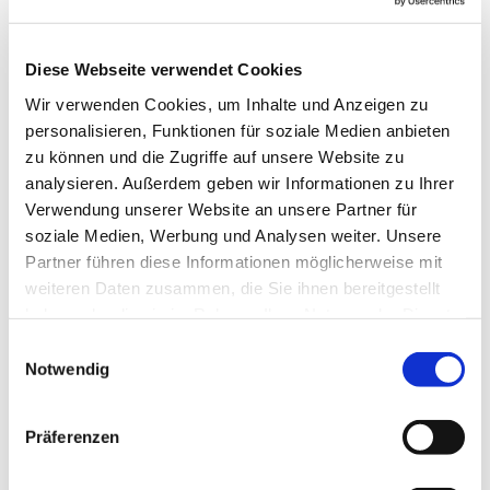
Begegnung
eine kurze Beschreibung der
Gebäude und Treffpunkte
der
Diese Webseite verwendet Cookies
Kirchengemeinde.
Wir verwenden Cookies, um Inhalte und Anzeigen zu
personalisieren, Funktionen für soziale Medien anbieten
zu können und die Zugriffe auf unsere Website zu
analysieren. Außerdem geben wir Informationen zu Ihrer
Verwendung unserer Website an unsere Partner für
soziale Medien, Werbung und Analysen weiter. Unsere
Partner führen diese Informationen möglicherweise mit
Bitte akzeptieren Sie Marketing-
weiteren Daten zusammen, die Sie ihnen bereitgestellt
Cookies, um diese Karte anzuzeigen.
haben oder die sie im Rahmen Ihrer Nutzung der Dienste
Accept cookies
gesammelt haben.
Einwilligungsauswahl
Notwendig
Präferenzen