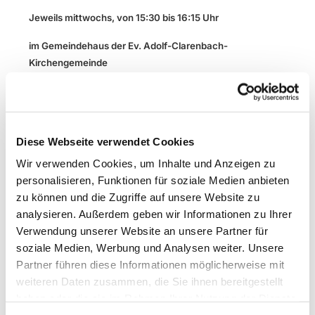
Jeweils mittwochs, von 15:30 bis 16:15 Uhr
im Gemeindehaus der Ev. Adolf-Clarenbach-
Kirchengemeinde
Reinshagener Str. 11, 42857 Remscheid
Die Anmeldung zu
FarbenFroh - kling und spring!
erfolgt
blockweise online und umfasst die jeweiligen vier
Diese Webseite verwendet Cookies
Nachmittagstermine.
Wir verwenden Cookies, um Inhalte und Anzeigen zu
personalisieren, Funktionen für soziale Medien anbieten
Für Anregungen und Fragen stehe ich gerne zur
zu können und die Zugriffe auf unsere Website zu
Verfügung:
ursula.wilhelm@ekir.de
analysieren. Außerdem geben wir Informationen zu Ihrer
Herzliche Grüße, Ursula Wilhelm
Verwendung unserer Website an unsere Partner für
soziale Medien, Werbung und Analysen weiter. Unsere
Ab 12.08. können Sie sich und Ihr Kind /Ihre Kinder
Partner führen diese Informationen möglicherweise mit
anmelden (bis 02.09., 12 Uhr):
weiteren Daten zusammen, die Sie ihnen bereitgestellt
haben oder die sie im Rahmen Ihrer Nutzung der Dienste
https://forms.churchdesk.com/f/N3QQlWnZEq