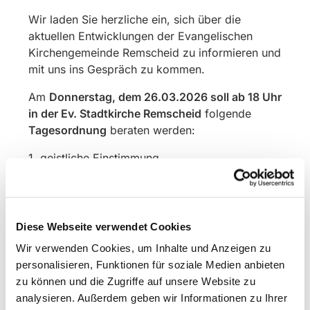
Wir laden Sie herzliche ein, sich über die
aktuellen Entwicklungen der Evangelischen
Kirchengemeinde Remscheid zu informieren und
mit uns ins Gespräch zu kommen.
Am
Donnerstag, dem 26.03.2026 soll ab 18 Uhr
in der Ev. Stadtkirche Remscheid
folgende
Tagesordnung
beraten werden:
1 geistliche Einstimmung
2 Bericht des Vorsitzenden
Struktur des Bevollmächtigtenausschusses
Diese Webseite verwendet Cookies
Gottesdienstkonzept
Ergebnisse der Erprobung des neuen
Wir verwenden Cookies, um Inhalte und Anzeigen zu
Gesangbuches
personalisieren, Funktionen für soziale Medien anbieten
Gemeindebrief und Homepage
zu können und die Zugriffe auf unsere Website zu
analysieren. Außerdem geben wir Informationen zu Ihrer
3 Finanzielle Situation der Gemeinde