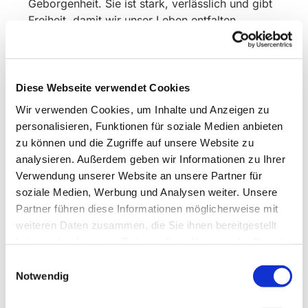
Geborgenheit. Sie ist stark, verlässlich und gibt
Freiheit, damit wir unser Leben entfalten
können.
Vor allem aber hat Gott versprochen: „Ich halte
dich bei der Hand und behüte dich.“ (Jesaja
Diese Webseite verwendet Cookies
42,6)
Wir verwenden Cookies, um Inhalte und Anzeigen zu
Vor 2000 Jahren hat Jesus genau das gelebt.
personalisieren, Funktionen für soziale Medien anbieten
Mit seinen Händen hat er gesegnet, geheilt und
zu können und die Zugriffe auf unsere Website zu
Menschen neue Wege eröffnet. Er hat sie
analysieren. Außerdem geben wir Informationen zu Ihrer
gestärkt, anzupacken, zu helfen und Ängste zu
Verwendung unserer Website an unsere Partner für
überwinden. Auch heute dürfen wir darauf
soziale Medien, Werbung und Analysen weiter. Unsere
vertrauen, dass Gott der neuen Evangelischen
Partner führen diese Informationen möglicherweise mit
Kirchengemeinde Remscheid seine Hand reicht
weiteren Daten zusammen, die Sie ihnen bereitgestellt
– auf all unseren Wegen und in allen
haben oder die sie im Rahmen Ihrer Nutzung der Dienste
Veränderungen.
gesammelt haben.
Einwilligungsauswahl
Notwendig
Mit dieser Gewissheit können wir hoffnungsvoll
Zukunft gestalten. Gottes Hand ist unsere