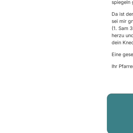
spiegeln 
Da ist de
sei mir g
(1. Sam 3
herzu und
dein Knec
Eine ges
Ihr Pfarr