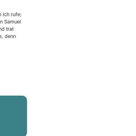
 ich rufe;
en Samuel
d trat
e, denn