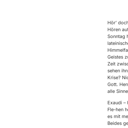
Hör’ doch
Hören auf
Sonntag h
lateinisc
Himmelfah
Geistes z
Zeit zwis
sehen ihn
Krise? Ni
Gott. Her
alle Sinn
Exaudi – 
Fle-hen h
es mit me
Beides g