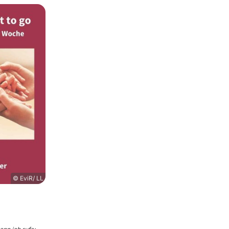
© EviR/ LL