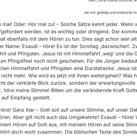
Herr, höre meine Stimme, w
sei mir gnädig und antworte mi
 mal! Oder: Hör mal zu! – Solche Sätze kennt jeder. Wenn 
gefordert werden, ist es wichtig oder dringend. Der kom
at ebenfalls mit dem Hören zu tun. Dies sagt schon sein alt
her Name: Exaudi – höre! Es ist der Sonntag ‚dazwischen‘. 
rt und Pfingsten. Jesus ist mit Himmelfahrt ‚weg‘ und die
um Pfingstfest noch nicht geschehen. Für die Jünger bedeut
chen Himmelfahrt und Pfingsten eine Durststrecke. Jesus ist
 nicht mehr. Wie wird es jetzt mit ihnen weitergehen? Was hil
cht der verklärte Blick zurück, sondern der erwartungsvolle 
r, höre meine Stimme! Bitten um die verändernde Kraft Gott
e auf Empfang gestellt.
höre! Ganz klar – Gott soll auf unsere Stimme, auf unser Ge
ören. Aber gilt nicht auch das Umgekehrte? Exaudi – höre! 
inem Hören auf Gott aus, mit meinem Hören auf seine Sti
ehört doch wohl zusammen. Die biblischen Texte des Sonnt