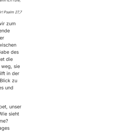
enn ich rufe;
r! Psalm 27,7
wir zum
mende
er
Zwischen
 Gabe des
et die
 weg, sie
ft in der
Blick zu
es und
bet, unser
Wie sieht
mme?
ages