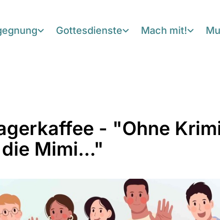
egegnung
Gottesdienste
Mach mit!
Mu
agerkaffee - "Ohne Krim
die Mimi..."