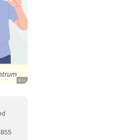
© LL
nd
2855