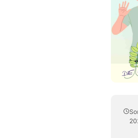
So
20